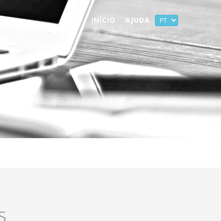
INÍCIO
AJUDA
S