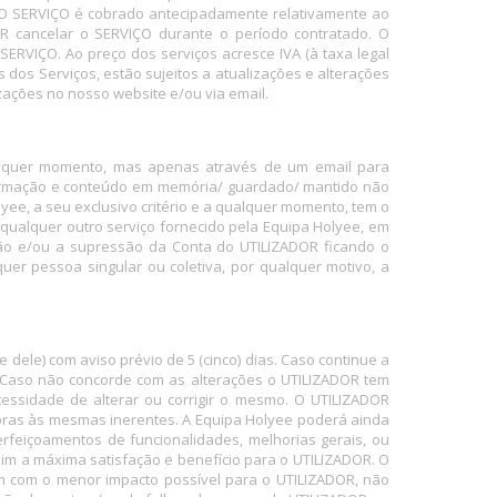
. O SERVIÇO é cobrado antecipadamente relativamente ao
R cancelar o SERVIÇO durante o período contratado. O
ERVIÇO. Ao preço dos serviços acresce IVA (à taxa legal
dos Serviços, estão sujeitos a atualizações e alterações
zações no nosso website e/ou via email.
alquer momento, mas apenas através de um email para
formação e conteúdo em memória/ guardado/ mantido não
e, a seu exclusivo critério e a qualquer momento, tem o
 qualquer outro serviço fornecido pela Equipa Holyee, em
ão e/ou a supressão da Conta do UTILIZADOR ficando o
er pessoa singular ou coletiva, por qualquer motivo, a
dele) com aviso prévio de 5 (cinco) dias. Caso continue a
 Caso não concorde com as alterações o UTILIZADOR tem
essidade de alterar ou corrigir o mesmo. O UTILIZADOR
bras às mesmas inerentes. A Equipa Holyee poderá ainda
rfeiçoamentos de funcionalidades, melhorias gerais, ou
im a máxima satisfação e benefício para o UTILIZADOR. O
m com o menor impacto possível para o UTILIZADOR, não