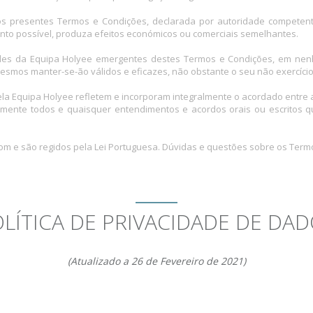
dos presentes Termos e Condições, declarada por autoridade competen
uanto possível, produza efeitos económicos ou comerciais semelhantes.
ldades da Equipa Holyee emergentes destes Termos e Condições, em nenh
esmos manter-se-ão válidos e eficazes, não obstante o seu não exercício
ela Equipa Holyee refletem e incorporam integralmente o acordado entre 
amente todos e quaisquer entendimentos e acordos orais ou escritos 
m e são regidos pela Lei Portuguesa. Dúvidas e questões sobre os Term
LÍTICA DE PRIVACIDADE DE DA
(Atualizado a 26 de Fevereiro de 2021)