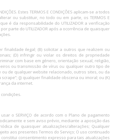
ONDIÇÕES. Estes TERMOS E CONDIÇÕES aplicam-se a todos
alterar ou substituir, no todo ou em parte, os TERMOS E
 que é da responsabilidade do UTILIZADOR a verificação
O por parte do UTILIZADOR após a ocorrência de quaisquer
ações.
nalidade ilegal; (B) solicitar a outros que realizem ou
onais; (D) infringir ou violar os direitos de propriedade
iscriminar com base em género, orientação sexual, religião,
heiros ou transmissão de vírus ou qualquer outro tipo de
 ou de qualquer website relacionado, outros sites, ou da
scrape”; (J) qualquer finalidade obscena ou imoral; ou (K)
rança da internet.
 condições.
a de usar o SERVIÇO de acordo com o Plano de pagamento
periodicamente e sem aviso prévio, mediante a aposição das
iódica de quaisquer atualizações/alterações; Qualquer
ujeito aos presentes Termos do Serviço; O uso continuado
constitui consentimento expresso para tais atualizações