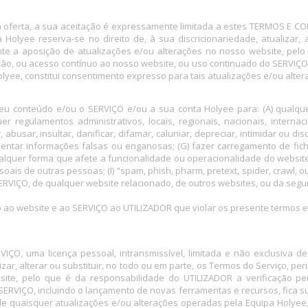
ferta, a sua aceitação é expressamente limitada a estes TERMOS E C
olyee reserva-se no direito de, à sua discricionariedade, atualizar, 
e a aposição de atualizações e/ou alterações no nosso website, pelo
zação, ou acesso contínuo ao nosso website, ou uso continuado do SERVIÇ
lyee, constitui consentimento expresso para tais atualizações e/ou alter
u conteúdo e/ou o SERVIÇO e/ou a sua conta Holyee para: (A) qualquer fi
uer regulamentos administrativos, locais, regionais, nacionais, internaci
, abusar, insultar, danificar, difamar, caluniar, depreciar, intimidar ou d
presentar informações falsas ou enganosas; (G) fazer carregamento de fic
alquer forma que afete a funcionalidade ou operacionalidade do website
ais de outras pessoas; (I) “spam, phish, pharm, pretext, spider, crawl, ou 
 SERVIÇO, de qualquer website relacionado, de outros websites, ou da segu
so ao website e ao SERVIÇO ao UTILIZADOR que violar os presente termos e
VIÇO, uma licença pessoal, intransmissível, limitada e não exclusiv
izar, alterar ou substituir, no todo ou em parte, os Termos do Serviço, 
site, pelo que é da responsabilidade do UTILIZADOR a verificação per
SERVIÇO, incluindo o lançamento de novas ferramentas e recursos, fica s
e quaisquer atualizações e/ou alterações operadas pela Equipa Holyee, 