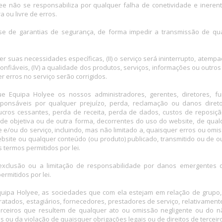
ee não se responsabiliza por qualquer falha de conetividade e inerent
a ou livre de erros.
-se de garantias de segurança, de forma impedir a transmissão de q
er suas necessidades específicas, (II) o serviço será ininterrupto, atempa
confiáveis, (IV) a qualidade dos produtos, serviços, informações ou outro
er erros no serviço serão corrigidos.
uipa Holyee os nossos administradores, gerentes, diretores, funcio
onsáveis por qualquer prejuízo, perda, reclamação ou danos diretos, 
 lucros cessantes, perda de receita, perda de dados, custos de repos
ilidade objetiva ou de outra forma, decorrentes do uso do website, de q
e e/ou do serviço, incluindo, mas não limitado a, quaisquer erros ou o
ebsite ou qualquer conteúdo (ou produto) publicado, transmitido ou de o
 termos permitidos por lei.
xclusão ou a limitação de responsabilidade por danos emergentes ou 
rmitidos por lei.
ipa Holyee, as sociedades que com ela estejam em relação de grupo, as
ontratados, estagiários, fornecedores, prestadores de serviço, relativame
terceiros que resultem de qualquer ato ou omissão negligente ou do
u da violação de quaisquer obrigações legais ou de direitos de terceir