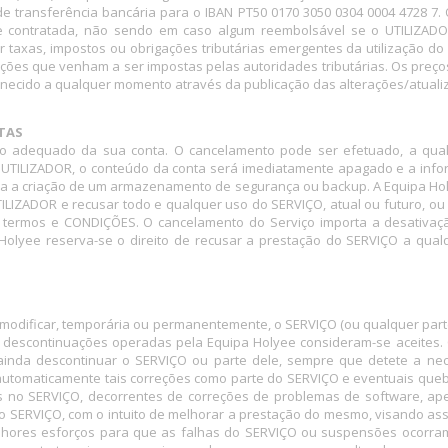
 transferência bancária para o IBAN PT50 0170 3050 0304 0004 4728 7
e contratada, não sendo em caso algum reembolsável se o UTILIZADO
axas, impostos ou obrigações tributárias emergentes da utilização do S
ções que venham a ser impostas pelas autoridades tributárias. Os preços 
ornecido a qualquer momento através da publicação das alterações/atuali
NTAS
to adequado da sua conta. O cancelamento pode ser efetuado, a qu
o UTILIZADOR, o conteúdo da conta será imediatamente apagado e a in
a a criação de um armazenamento de segurança ou backup. A Equipa Holye
ILIZADOR e recusar todo e qualquer uso do SERVIÇO, atual ou futuro, ou
 termos e CONDIÇÕES. O cancelamento do Serviço importa a desativaç
olyee reserva-se o direito de recusar a prestação do SERVIÇO a qualqu
 modificar, temporária ou permanentemente, o SERVIÇO (ou qualquer parte 
 descontinuações operadas pela Equipa Holyee consideram-se aceites.
 ainda descontinuar o SERVIÇO ou parte dele, sempre que detete a nec
automaticamente tais correções como parte do SERVIÇO e eventuais que
 no SERVIÇO, decorrentes de correções de problemas de software, ape
 SERVIÇO, com o intuito de melhorar a prestação do mesmo, visando ass
lhores esforços para que as falhas do SERVIÇO ou suspensões ocorra