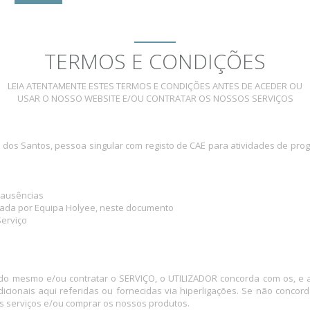
INICIO
MAPA FÉRIAS
PREÇO
CONTATOS
BLOG
TERMOS E CONDIÇÕES
LEIA ATENTAMENTE ESTES TERMOS E CONDIÇÕES ANTES DE ACEDER OU
USAR O NOSSO WEBSITE E/OU CONTRATAR OS NOSSOS SERVIÇOS
o dos Santos, pessoa singular com registo de CAE para atividades de pro
e ausências
ada por Equipa Holyee, neste documento
Serviço
e do mesmo e/ou contratar o SERVIÇO, o UTILIZADOR concorda com os, e
 adicionais aqui referidas ou fornecidas via hiperligações. Se não co
s serviços e/ou comprar os nossos produtos.