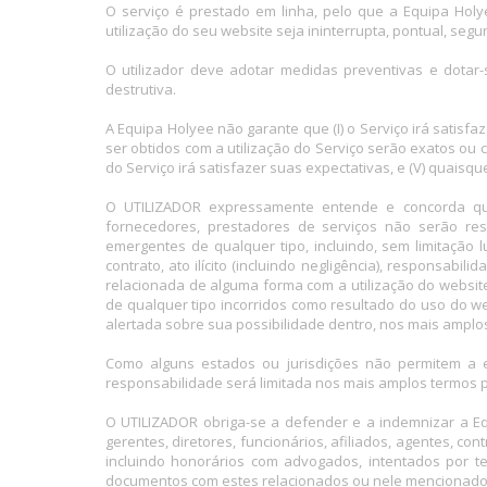
O serviço é prestado em linha, pelo que a Equipa Holy
utilização do seu website seja ininterrupta, pontual, segur
O utilizador deve adotar medidas preventivas e dotar
destrutiva.
A Equipa Holyee não garante que (I) o Serviço irá satisfaz
ser obtidos com a utilização do Serviço serão exatos ou 
do Serviço irá satisfazer suas expectativas, e (V) quaisqu
O UTILIZADOR expressamente entende e concorda que Eq
fornecedores, prestadores de serviços não serão resp
emergentes de qualquer tipo, incluindo, sem limitação
contrato, ato ilícito (incluindo negligência), responsab
relacionada de alguma forma com a utilização do websit
de qualquer tipo incorridos como resultado do uso do w
alertada sobre sua possibilidade dentro, nos mais amplos
Como alguns estados ou jurisdições não permitem a e
responsabilidade será limitada nos mais amplos termos pe
O UTILIZADOR obriga-se a defender e a indemnizar a Equ
gerentes, diretores, funcionários, afiliados, agentes, c
incluindo honorários com advogados, intentados por 
documentos com estes relacionados ou nele mencionados o