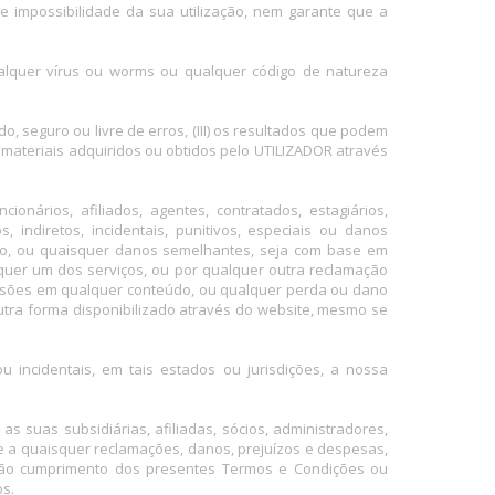
e impossibilidade da sua utilização, nem garante que a
ualquer vírus ou worms ou qualquer código de natureza
do, seguro ou livre de erros, (III) os resultados que podem
s materiais adquiridos ou obtidos pelo UTILIZADOR através
nários, afiliados, agentes, contratados, estagiários,
indiretos, incidentais, punitivos, especiais ou danos
ição, ou quaisquer danos semelhantes, seja com base em
ualquer um dos serviços, ou por qualquer outra reclamação
missões em qualquer conteúdo, ou qualquer perda ou dano
utra forma disponibilizado através do website, mesmo se
incidentais, em tais estados ou jurisdições, a nossa
 suas subsidiárias, afiliadas, sócios, administradores,
nte a quaisquer reclamações, danos, prejuízos e despesas,
 não cumprimento dos presentes Termos e Condições ou
os.