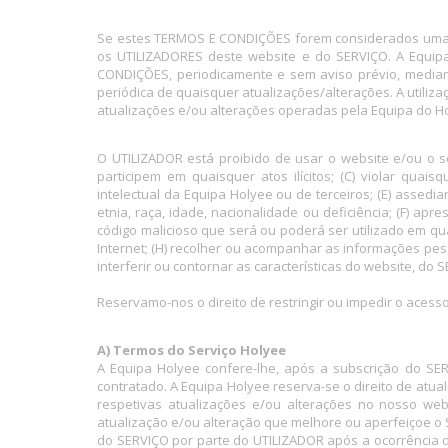
Se estes TERMOS E CONDIÇÕES forem considerados uma o
os UTILIZADORES deste website e do SERVIÇO. A Equipa H
CONDIÇÕES, periodicamente e sem aviso prévio, mediant
periódica de quaisquer atualizações/alterações. A utili
atualizações e/ou alterações operadas pela Equipa do Ho
O UTILIZADOR está proibido de usar o website e/ou o se
participem em quaisquer atos ilícitos; (C) violar quaisq
intelectual da Equipa Holyee ou de terceiros; (E) assediar
etnia, raça, idade, nacionalidade ou deficiência; (F) a
código malicioso que será ou poderá ser utilizado em qu
Internet; (H) recolher ou acompanhar as informações pesso
interferir ou contornar as características do website, do
Reservamo-nos o direito de restringir ou impedir o aces
A) Termos do Serviço Holyee
A Equipa Holyee confere-lhe, após a subscrição do SER
contratado. A Equipa Holyee reserva-se o direito de atual
respetivas atualizações e/ou alterações no nosso web
atualização e/ou alteração que melhore ou aperfeiçoe o 
do SERVIÇO por parte do UTILIZADOR após a ocorrência d