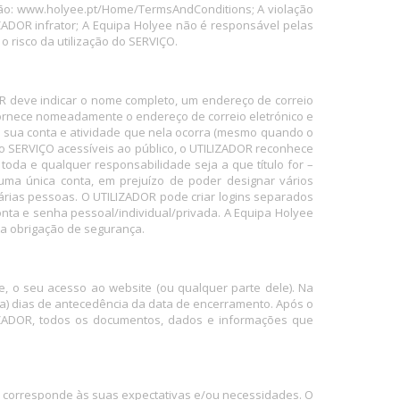
ção: www.holyee.pt/Home/TermsAndConditions; A violação
ZADOR infrator; A Equipa Holyee não é responsável pelas
 risco da utilização do SERVIÇO.
R deve indicar o nome completo, um endereço de correio
 fornece nomeadamente o endereço de correio eletrónico e
na sua conta e atividade que nela ocorra (mesmo quando o
do SERVIÇO acessíveis ao público, o UTILIZADOR reconhece
oda e qualquer responsabilidade seja a que título for –
 uma única conta, em prejuízo de poder designar vários
árias pessoas. O UTILIZADOR pode criar logins separados
nta e senha pessoal/individual/privada. A Equipa Holyee
ta obrigação de segurança.
, o seu acesso ao website (ou qualquer parte dele). Na
a) dias de antecedência da data de encerramento. Após o
LIZADOR, todos os documentos, dados e informações que
mo corresponde às suas expectativas e/ou necessidades. O