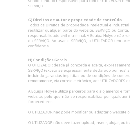
sendo contudo responsável para com o UTILIZADOR nem 
SERVIÇO.
G) Direitos de autor e propriedade de conteúdo
Todos os Direitos de propriedade intelectual e industria
reutilizar qualquer parte do website, SERVIÇO ou Conta
responsabilidade civil e criminal. A Equipa Holyee não r
do SERVIÇO. Ao usar o SERVIÇO, o UTILIZADOR tem acesso
confidencial.
H) Condições Gerais
O UTILIZADOR desde já concorda e aceita, expressamente
SERVIÇO (exceto se expressamente declarado por nós) são
incluindo garantias implícitas ou de condições de comerc
remotamente, via correio eletrónico, aos UTILIZADORES 
A Equipa Holyee utiliza parceiros para o alojamento e f
website, pelo que não se responsabiliza por qualquer
fornecedores.
O UTILIZADOR não pode modificar ou adaptar o website o
O UTILIZADOR não deve fazer upload, inserir, alojar, ou t