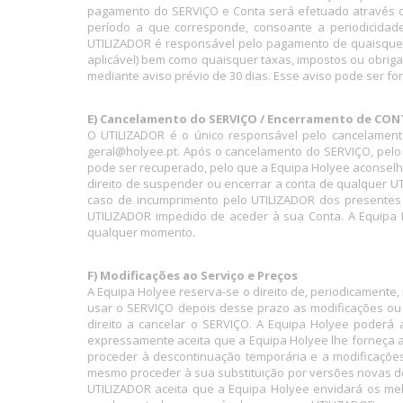
pagamento do SERVIÇO e Conta será efetuado através de
período a que corresponde, consoante a periodicidad
UTILIZADOR é responsável pelo pagamento de quaisquer t
aplicável) bem como quaisquer taxas, impostos ou obriga
mediante aviso prévio de 30 dias. Esse aviso pode ser f
E) Cancelamento do SERVIÇO / Encerramento de CO
O UTILIZADOR é o único responsável pelo cancelamen
geral@holyee.pt. Após o cancelamento do SERVIÇO, pel
pode ser recuperado, pelo que a Equipa Holyee aconselh
direito de suspender ou encerrar a conta de qualquer UT
caso de incumprimento pelo UTILIZADOR dos presentes
UTILIZADOR impedido de aceder à sua Conta. A Equipa H
qualquer momento.
F) Modificações ao Serviço e Preços
A Equipa Holyee reserva-se o direito de, periodicamente,
usar o SERVIÇO depois desse prazo as modificações ou
direito a cancelar o SERVIÇO. A Equipa Holyee poderá
expressamente aceita que a Equipa Holyee lhe forneça 
proceder à descontinuação temporária e a modificações
mesmo proceder à sua substituição por versões novas do
UTILIZADOR aceita que a Equipa Holyee envidará os me