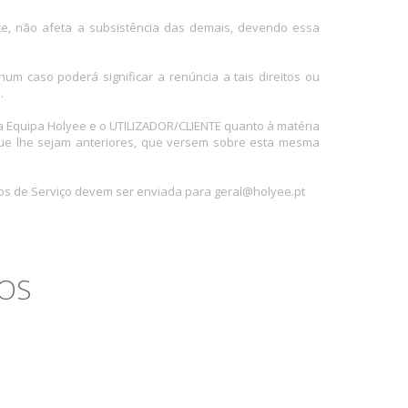
te, não afeta a subsistência das demais, devendo essa
um caso poderá significar a renúncia a tais direitos ou
.
a Equipa Holyee e o UTILIZADOR/CLIENTE quanto à matéria
que lhe sejam anteriores, que versem sobre esta mesma
os de Serviço devem ser enviada para geral@holyee.pt
DOS