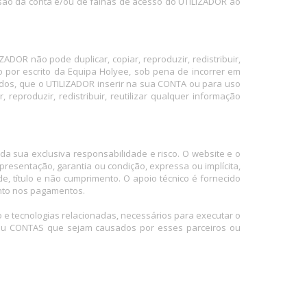
ão da conta e/ou de falhas de acesso do UTILIZADOR ao
ADOR não pode duplicar, copiar, reproduzir, redistribuir,
o por escrito da Equipa Holyee, sob pena de incorrer em
teúdos, que o UTILIZADOR inserir na sua CONTA ou para uso
eproduzir, redistribuir, reutilizar qualquer informação
a sua exclusiva responsabilidade e risco. O website e o
resentação, garantia ou condição, expressa ou implícita,
de, título e não cumprimento. O apoio técnico é fornecido
ento nos pagamentos.
 e tecnologias relacionadas, necessários para executar o
O ou CONTAS que sejam causados por esses parceiros ou