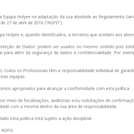
iar a Equipa Holyee na adaptação da sua atividade ao Regulamento G
e 27 de abril de 2016 (“RGPD”).
quipa Holyee e, quando identificados, a terceiros que acedam aos ativ
 'Proteção de Dados' podem ser usados no mesmo sentido pois est
i para além da segurança de dados e confidencialidade. Por exempl
to, todos os Profissionais têm a responsabilidade individual de gara
tivas equipas.
ismos apropriados para alcançar a conformidade com esta política.
or meio de fiscalizações, auditorias e/ou solicitações de confirmaç
idade com a mesma dentro da sua área de responsabilidade.
o esta política está sujeito a ação disciplinar.
no RGPD.