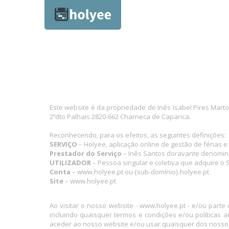
Este website é da propriedade de Inês Isabel Pires Mart
2ºdto Palhais 2820-662 Charneca de Caparica.
Reconhecendo, para os efeitos, as seguintes definições:
SERVIÇO
– Holyee, aplicação online de gestão de férias 
Prestador do Serviço
– Inês Santos doravante denomin
UTILIZADOR
– Pessoa singular e coletiva que adquire o 
Conta
– www.holyee.pt ou {sub-domínio}.holyee.pt
Site
– www.holyee.pt
Ao visitar o nosso website - www.holyee.pt - e/ou part
incluindo quaisquer termos e condições e/ou políticas
aceder ao nosso website e/ou usar quaisquer dos nosso