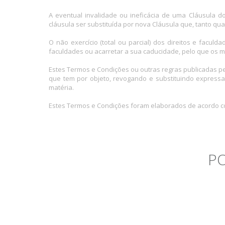
A eventual invalidade ou ineficácia de uma Cláusula 
cláusula ser substituída por nova Cláusula que, tanto q
O não exercício (total ou parcial) dos direitos e facu
faculdades ou acarretar a sua caducidade, pelo que os m
Estes Termos e Condições ou outras regras publicadas p
que tem por objeto, revogando e substituindo express
matéria.
Estes Termos e Condições foram elaborados de acordo co
PO