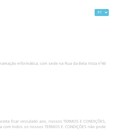
AJUDA
REGISTAR
INICIAR SESSÃO
gramação informática, com sede na Rua da Bela Vista nº46
 aceita ficar vinculado aos, nossos TERMOS E CONDIÇÕES,
ncorda com todos os nossos TERMOS E CONDIÇÕES não pode