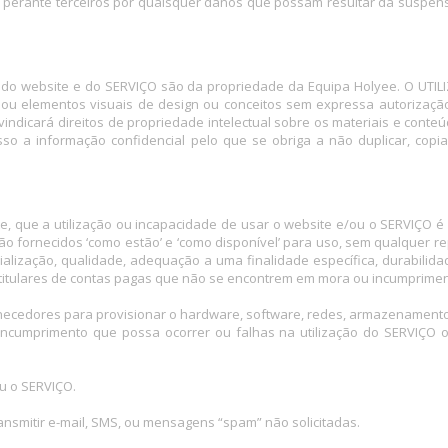
perante terceiros por quaisquer danos que possam resultar da suspens
l do website e do SERVIÇO são da propriedade da Equipa Holyee. O UTILIZ
, ou elementos visuais de design ou conceitos sem expressa autorizaçã
eivindicará direitos de propriedade intelectual sobre os materiais e con
 a informação confidencial pelo que se obriga a não duplicar, copiar, r
, que a utilização ou incapacidade de usar o website e/ou o SERVIÇO é d
 fornecidos ‘como estão’ e ‘como disponível’ para uso, sem qualquer rep
ialização, qualidade, adequação a uma finalidade específica, durabilida
e titulares de contas pagas que não se encontrem em mora ou incumprim
ornecedores para provisionar o hardware, software, redes, armazenamento
 incumprimento que possa ocorrer ou falhas na utilização do SERVIÇ
u o SERVIÇO.
ransmitir e-mail, SMS, ou mensagens “spam” não solicitadas.