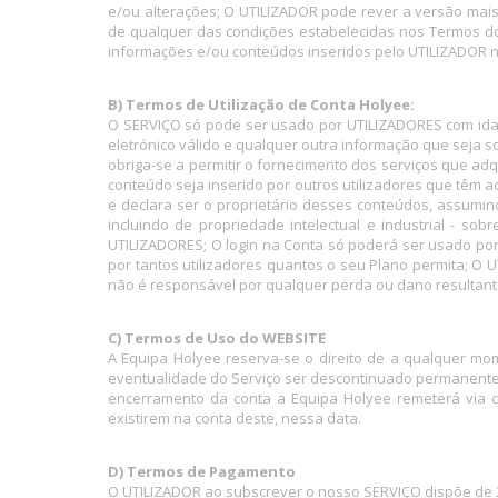
e/ou alterações; O UTILIZADOR pode rever a versão mai
de qualquer das condições estabelecidas nos Termos do 
informações e/ou conteúdos inseridos pelo UTILIZADOR n
B) Termos de Utilização de Conta Holyee:
O SERVIÇO só pode ser usado por UTILIZADORES com idad
eletrónico válido e qualquer outra informação que seja 
obriga-se a permitir o fornecimento dos serviços que ad
conteúdo seja inserido por outros utilizadores que têm 
e declara ser o proprietário desses conteúdos, assumin
incluindo de propriedade intelectual e industrial - s
UTILIZADORES; O login na Conta só poderá ser usado por
por tantos utilizadores quantos o seu Plano permita; O
não é responsável por qualquer perda ou dano resultant
C) Termos de Uso do WEBSITE
A Equipa Holyee reserva-se o direito de a qualquer mo
eventualidade do Serviço ser descontinuado permanentem
encerramento da conta a Equipa Holyee remeterá via c
existirem na conta deste, nessa data.
D) Termos de Pagamento
O UTILIZADOR ao subscrever o nosso SERVIÇO dispõe de 30