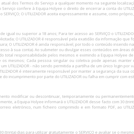
s atual dos Termos do Serviço a qualquer momento na seguinte localiza
Serviço confere à Equipa Holyee o direito de encerrar a conta do UTILI
o SERVIÇO; O UTILIZADOR aceita expressamente e assume, como próprio, o
e igual ou superior a 18 anos; Para ter acesso ao SERVIÇO o UTILIZADO
solicitada; O UTILIZADOR é responsável pela exatidão da informação que
quira; O UTILIZADOR é ainda responsável, por todo o conteúdo inserido 
acesso à sua conta). Ao submeter ou divulgar esses conteúdos em áreas 
do total responsabilidade pelos mesmos e eximindo a Equipa Holyee de t
obre os mesmos; Cada pessoa singular ou coletiva pode apenas manter
 um UTILIZADOR - não sendo permitida a partilha de um único login por v
 UTILIZADOR é inteiramente responsável por manter a segurança da sua co
e do incumprimento por parte do UTILIZADOR ou falha em cumprir com es
mento modificar ou descontinuar, temporariamente ou permanentemente
ente, a Equipa Holyee informará o UTILIZADOR desse facto com 30 (trint
orreio eletrónico, num ficheiro comprimido e em formato PDF, ao UTI
 (trinta) dias para utilizar gratuitamente o SERVIÇO e avaliar se o mes