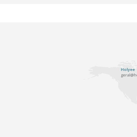
Holyee
geral@ho